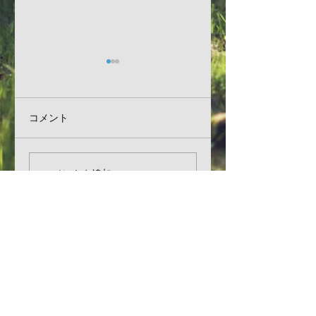
【お知らせ】なら農
【お知らせ】カフ
福連携フェスタ出展
レストランいちづ
について
令和元年年末・令
明日明後日と二日間、
いつもご利用いただ
コメント
２年年始の休業日
イオンモール大和郡山
まして、ありがとう
ついて
店にて『なら農福連携
ざいます。 カフェレス
フェスタ』が開催され
トランいちづの令和
コメントを追加…
ます。 植村牧場は南小
年年末・令和２年年
路コートに於いて各種
の休業日は、以下の
牧場の製品の販売を、
りとさせていただき
営業時間
また初日の13:00からは
す。 令和元年 １２月
２Ｆイオンホールに
２９日（日） よ
〒630-8102 奈良県奈良市般若寺町168
て、農福連携シンポジ
り、 令和２年 １
電話＆FAX
ウムでパネルディスカ
４日（土） まで 令和
ッションを行います。
２年は、１月５日
TEL: 0742-23-2125