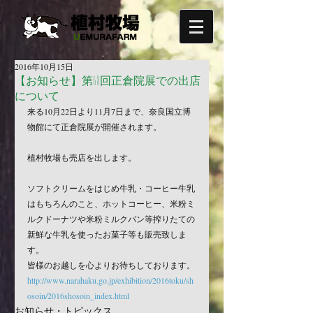
2016年10月15日
【お知らせ】第68回正倉院展での出店
について
来る10月22日より11月7日まで、奈良国立博
物館にて正倉院展が開催されます。
植村牧場も売店を出します。
ソフトクリームをはじめ牛乳・コーヒー牛乳
はもちろんのこと、ホットコーヒー、米粉ミ
ルクドーナツや米粉ミルクパン等搾りたての
新鮮な牛乳を使ったお菓子等も販売致しま
す。
皆様のお越しを心よりお待ちしております。
http://www.narahaku.go.jp/exhibition/2016toku/sh
osoin/2016shosoin_index.html
お知らせ・トピックス