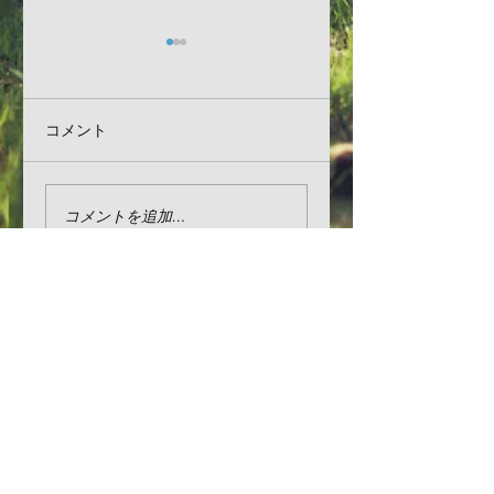
【お知らせ】なら農
【お知らせ】カフ
福連携フェスタ出展
レストランいちづ
について
令和元年年末・令
明日明後日と二日間、
いつもご利用いただ
コメント
２年年始の休業日
イオンモール大和郡山
まして、ありがとう
ついて
店にて『なら農福連携
ざいます。 カフェレス
フェスタ』が開催され
トランいちづの令和
コメントを追加…
ます。 植村牧場は南小
年年末・令和２年年
路コートに於いて各種
の休業日は、以下の
牧場の製品の販売を、
りとさせていただき
営業時間
また初日の13:00からは
す。 令和元年 １２月
２Ｆイオンホールに
２９日（日） よ
〒630-8102 奈良県奈良市般若寺町168
て、農福連携シンポジ
り、 令和２年 １
電話＆FAX
ウムでパネルディスカ
４日（土） まで 令和
ッションを行います。
２年は、１月５日
TEL: 0742-23-2125
...
（日）より営業致し
FAX:
0742-23-2126
す。
▶ レストランへの問い合わせ