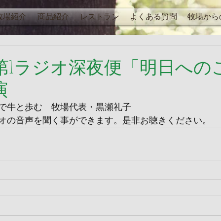
牧場紹介
商品紹介
レストラン
よくある質問
牧場から
オ第1ラジオ深夜便「明日への
演
で牛と歩む　牧場代表・黒瀬礼子
オの音声を聞く事ができます。是非お聴きください。